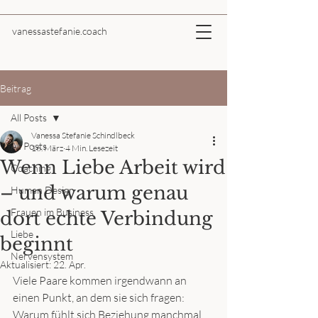
vanessastefanie.coach
Beitrag
All Posts
Vanessa Stefanie Schindlbeck
All Posts
16. März
4 Min. Lesezeit
Wenn Liebe Arbeit wird
Coaching
– und warum genau
Human Design
Frauen im Business
dort echte Verbindung
Liebe
beginnt
Nervensystem
Aktualisiert:
22. Apr.
Viele Paare kommen irgendwann an 
einen Punkt, an dem sie sich fragen:
Warum fühlt sich Beziehung manchmal 