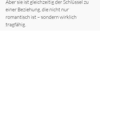
Aber sie ist gleichzeitig der Schlüssel zu 
einer Beziehung, die nicht nur 
romantisch ist – sondern wirklich 
tragfähig.
Eine kleine 
Reflexionsfrage für 
euch als Paar
Nehmt euch einen Moment und fragt 
euch gegenseitig:
„Fühle ich mich in unserer Beziehung 
überwiegend ruhig und sicher – oder 
eher angespannt und auf der Hut?“
Diese Frage kann erstaunlich viel über 
eure Dynamik verraten.