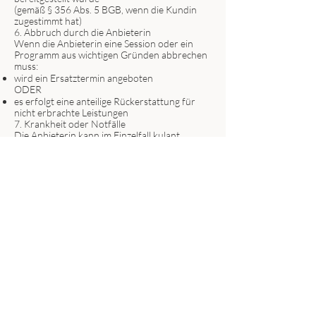
(gemäß § 356 Abs. 5 BGB, wenn die Kundin
zugestimmt hat)
6. Abbruch durch die Anbieterin
Wenn die Anbieterin eine Session oder ein
Programm aus wichtigen Gründen abbrechen
muss:
wird ein Ersatztermin angeboten
ODER
es erfolgt eine anteilige Rückerstattung für
nicht erbrachte Leistungen
7. Krankheit oder Notfälle
Die Anbieterin kann im Einzelfall kulant
umbuchen, ist dazu jedoch nicht verpflichtet.
Ein gesetzlicher Anspruch besteht nicht.
8. Sonderfälle (höhere Gewalt)
Bei Ereignissen, die nicht im Einflussbereich
der Anbieterin liegen (z. B. Stromausfall,
Internetstörung, Krankheit der Anbieterin),
wird der Termin kostenfrei verschoben.
Erstattungen erfolgen nur, wenn keine
Ersatzleistung möglich ist.
9. Zahlungsrücklastschriften
Bei Rücklastschriften trägt die Teilnehmerin:
Bankgebühren
Zahlungsrückstände
ggf. Mahngebühren