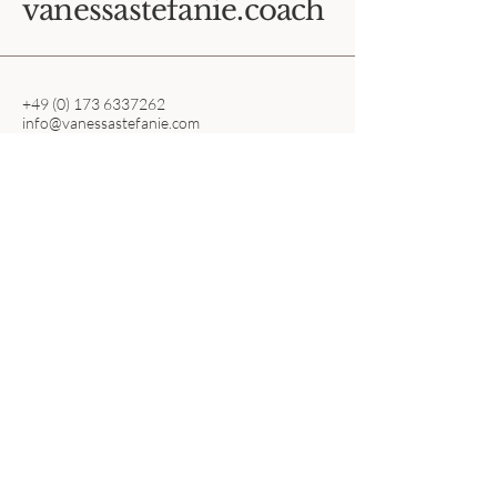
vanessastefanie.coach
+49 (0) 173 6337262
info@vanessastefanie.com
Wiesenweg 39
85757 Karlsfeld
Datenschutzerklärung
Versandrichtlinie
Allgemeine Geschäftsbedingungen
Widerrufsbelehrung
Inspiration & Updates für
dein erfülltes Leben