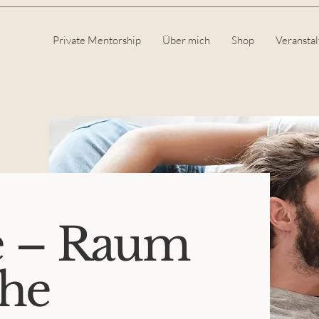
Private Mentorship
Über mich
Shop
Veransta
e – Raum
che