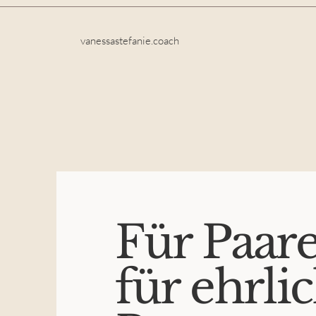
vanessastefanie.coach
Für Paar
für ehrli