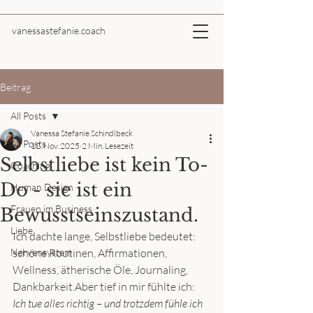
vanessastefanie.coach
Beitrag
All Posts
Vanessa Stefanie Schindlbeck
All Posts
12. Nov. 2025
2 Min. Lesezeit
Selbstliebe ist kein To-
Coaching
Do - sie ist ein
Human Design
Frauen im Business
Bewusstseinszustand.
Liebe
Ich dachte lange, Selbstliebe bedeutet: 
Nervensystem
schöne Routinen, Affirmationen, 
Wellness, ätherische Öle, Journaling, 
Dankbarkeit.Aber tief in mir fühlte ich: 
Ich tue alles richtig – und trotzdem fühle ich 