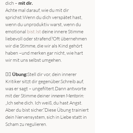
dich – 
mit dir.
Achte mal darauf, wie du mit dir 
sprichst:Wenn du dich verspätet hast, 
wenn du unproduktiv warst, wenn du 
emotional 
bist.Ist
 deine innere Stimme 
liebevoll oder strafend?Oft übernehmen 
wir die Stimme, die wir als Kind gehört 
haben –und merken gar nicht, wie hart 
wir mit uns selbst umgehen.
🧘‍♀️ 
Übung:
Stell dir vor, dein innerer 
Kritiker sitzt dir gegenüber.Schreib auf, 
was er sagt – ungefiltert.Dann antworte 
mit der Stimme deiner 
inneren Mentorin:
„Ich sehe dich. Ich weiß, du hast Angst. 
Aber du bist sicher.“Diese Übung trainiert 
dein Nervensystem, sich in Liebe statt in 
Scham zu regulieren.