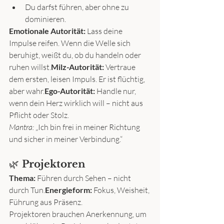
Du darfst führen, aber ohne zu 
dominieren.
Emotionale Autorität:
 Lass deine 
Impulse reifen. Wenn die Welle sich 
beruhigt, weißt du, ob du handeln oder 
ruhen willst.
Milz-Autorität:
 Vertraue 
dem ersten, leisen Impuls. Er ist flüchtig, 
aber wahr.
Ego-Autorität:
 Handle nur, 
wenn dein Herz wirklich will – nicht aus 
Pflicht oder Stolz.
Mantra:
 „Ich bin frei in meiner Richtung 
und sicher in meiner Verbindung.“
🌿 
Projektoren
Thema:
 Führen durch Sehen – nicht 
durch Tun.
Energieform:
 Fokus, Weisheit, 
Führung aus Präsenz.
Projektoren brauchen Anerkennung, um 