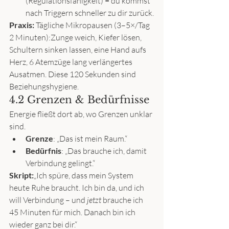
(Regulationsfähigkeit) = du kommst 
nach Triggern schneller zu dir zurück.
Praxis:
 Tägliche Mikropausen (3–5×/Tag 
2 Minuten):Zunge weich, Kiefer lösen, 
Schultern sinken lassen, eine Hand aufs 
Herz, 6 Atemzüge lang verlängertes 
Ausatmen. Diese 120 Sekunden sind 
Beziehungshygiene.
4.2 Grenzen & Bedürfnisse
Energie fließt dort ab, wo Grenzen unklar 
sind.
Grenze
: „Das ist mein Raum.“
Bedürfnis
: „Das brauche ich, damit 
Verbindung gelingt.“
Skript:
„Ich spüre, dass mein System 
heute Ruhe braucht. Ich bin da, und ich 
will Verbindung – und 
jetzt
 brauche ich 
45 Minuten für mich. Danach bin ich 
wieder ganz bei dir.“