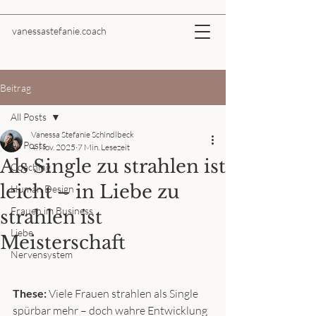
vanessastefanie.coach
Beitrag
All Posts
Vanessa Stefanie Schindlbeck
All Posts
4. Nov. 2025
7 Min. Lesezeit
Als Single zu strahlen ist
Coaching
leicht – in Liebe zu
Human Design
Frauen im Business
strahlen ist
Liebe
Meisterschaft
Nervensystem
These:
 Viele Frauen strahlen als Single 
spürbar mehr – doch wahre Entwicklung 