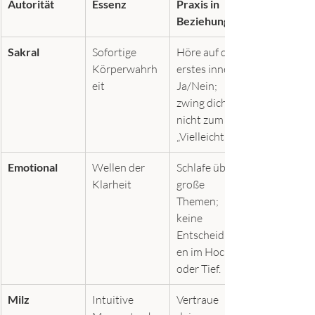
Autorität
Essenz
Praxis in 
Beziehung
Sakral
Sofortige 
Höre auf dein 
Körperwahrh
erstes inneres 
eit
Ja/Nein; 
zwing dich 
nicht zum 
„Vielleicht“.
Emotional
Wellen der 
Schlafe über 
Klarheit
große 
Themen; 
keine 
Entscheidung
en im Hoch 
oder Tief.
Milz
Intuitive 
Vertraue 