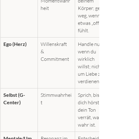
Momentwahr
deinem 
heit
Körper; geh 
weg, wenn 
etwas „off“ 
fühlt.
Ego (Herz)
Willenskraft 
Handle nur, 
& 
wenn du 
Commitment
wirklich 
willst; nicht 
um Liebe zu 
verdienen.
Selbst (G-
Stimmwahrhei
Sprich, bis du 
Center)
t
dich hörst – 
dein Ton 
verrät, was 
wahr ist.
Mentale/Um
Resonanz im 
Entscheide 