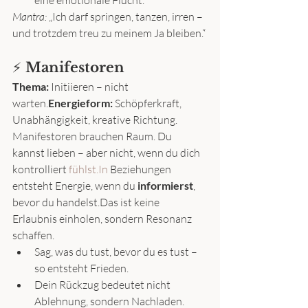
eine emotionale Flucht.
Mantra:
 „Ich darf springen, tanzen, irren – 
und trotzdem treu zu meinem Ja bleiben.“
⚡️ 
Manifestoren
Thema:
 Initiieren – nicht 
warten.
Energieform:
 Schöpferkraft, 
Unabhängigkeit, kreative Richtung.
Manifestoren brauchen Raum. Du 
kannst lieben – aber nicht, wenn du dich 
kontrolliert 
fühlst.In
 Beziehungen 
entsteht Energie, wenn du 
informierst
, 
bevor du handelst.Das ist keine 
Erlaubnis einholen, sondern Resonanz 
schaffen.
Sag, was du tust, bevor du es tust – 
so entsteht Frieden.
Dein Rückzug bedeutet nicht 
Ablehnung, sondern Nachladen.