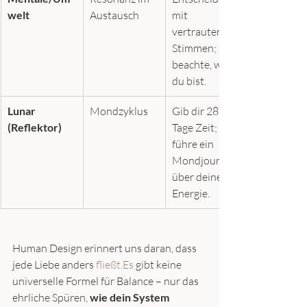
welt
Austausch
mit 
vertrauten 
Stimmen; 
beachte, wo 
du bist.
Lunar 
Mondzyklus
Gib dir 28 
(Reflektor)
Tage Zeit; 
führe ein 
Mondjournal 
über deine 
Energie.
Human Design erinnert uns daran, dass 
jede Liebe anders 
fließt.Es
 gibt keine 
universelle Formel für Balance – nur das 
ehrliche Spüren, 
wie dein System 