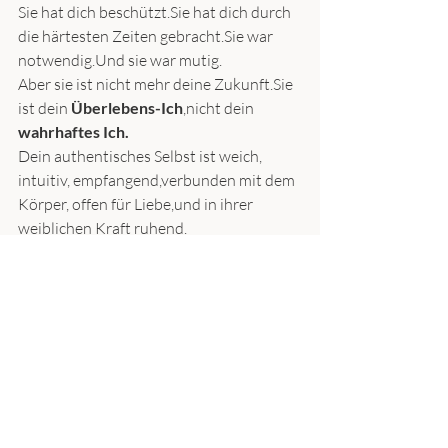
Sie hat dich beschützt.Sie hat dich durch 
die härtesten Zeiten gebracht.Sie war 
notwendig.Und sie war mutig.
Aber sie ist nicht mehr deine Zukunft.Sie 
ist dein 
Überlebens-Ich
,nicht dein 
wahrhaftes Ich.
Dein authentisches Selbst ist weich, 
intuitiv, empfangend,verbunden mit dem 
Körper, offen für Liebe,und in ihrer 
weiblichen Kraft ruhend.
Es ist die Version von dir,die nicht für 
Liebe kämpfen muss –weil sie weiß, dass 
sie sie verdient.
7. Fazit:
Dein Erfolgsdrang ist ein Ruf nach 
Heilung, nicht nach mehr Leistung**
Wenn du deine Vaterwunde 