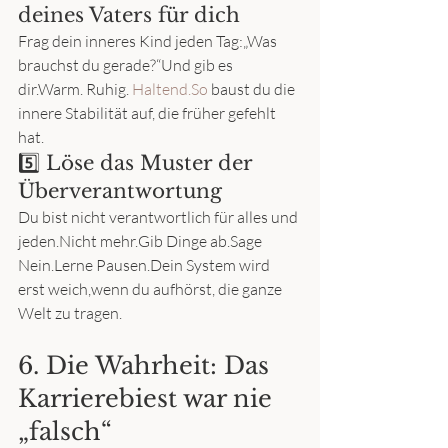
deines Vaters für dich
Frag dein inneres Kind jeden Tag:„Was 
brauchst du gerade?“Und gib es 
dir.Warm. Ruhig. 
Haltend.So
 baust du die 
innere Stabilität auf, die früher gefehlt 
hat.
5️⃣ Löse das Muster der 
Überverantwortung
Du bist nicht verantwortlich für alles und 
jeden.Nicht mehr.Gib Dinge ab.Sage 
Nein.Lerne Pausen.Dein System wird 
erst weich,wenn du aufhörst, die ganze 
Welt zu tragen.
6. Die Wahrheit: Das 
Karrierebiest war nie 
„falsch“