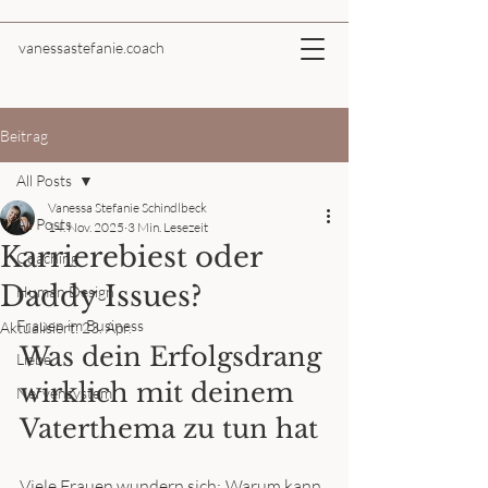
vanessastefanie.coach
Beitrag
All Posts
Vanessa Stefanie Schindlbeck
All Posts
14. Nov. 2025
3 Min. Lesezeit
Karrierebiest oder
Coaching
Daddy Issues?
Human Design
Frauen im Business
Aktualisiert:
23. Apr.
Was dein Erfolgsdrang 
Liebe
wirklich mit deinem 
Nervensystem
Vaterthema zu tun hat
Viele Frauen wundern sich:„Warum kann 