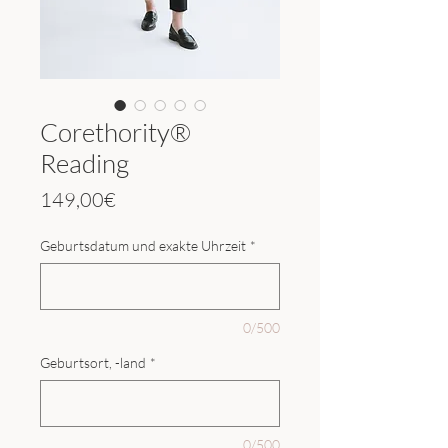
Corethority®
Reading
Price
149,00€
Geburtsdatum und exakte Uhrzeit
*
0/500
Geburtsort, -land
*
0/500