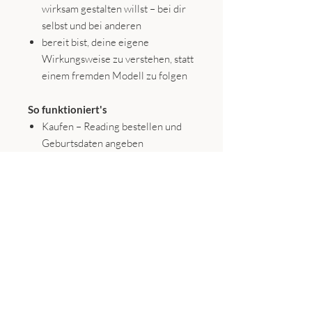
wirksam gestalten willst – bei dir
selbst und bei anderen
bereit bist, deine eigene
Wirkungsweise zu verstehen, statt
einem fremden Modell zu folgen
So funktioniert's
Kaufen – Reading bestellen und
Geburtsdaten angeben
Erstellen – deine persönliche
Analyse wird individuell
ausgearbeitet
Erhalten – Lieferung innerhalb
von 24 Stunden per E-Mail als
PDF
Was du bekommst
✓ Dein vollständiges Corethority®
Reading als Web-Link