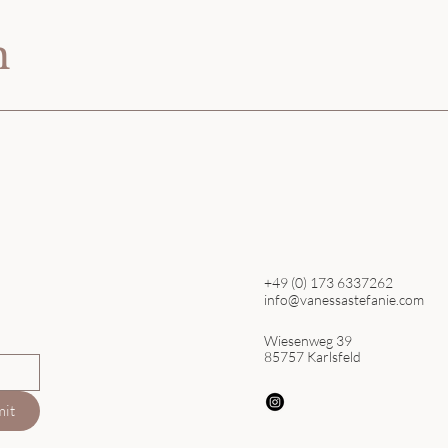
h
+49 (0) 173 6337262
info@vanessastefanie.com
Wiesenweg 39
85757 Karlsfeld
mit