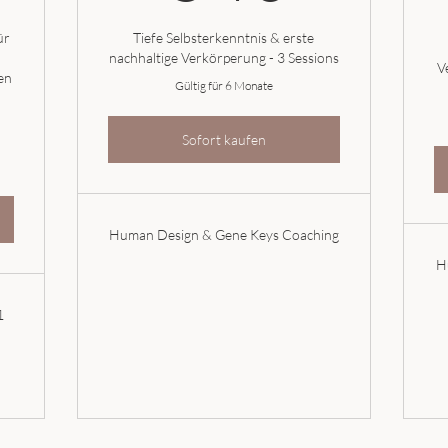
ür
Tiefe Selbsterkenntnis & erste
nachhaltige Verkörperung - 3 Sessions
V
en
Gültig für 6 Monate
Sofort kaufen
Human Design & Gene Keys Coaching
H
1