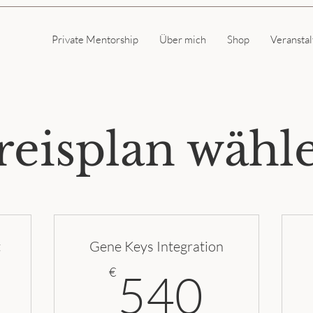
Private Mentorship
Über mich
Shop
Veransta
reisplan wähl
t
Gene Keys Integration
4.490€
540
€
540