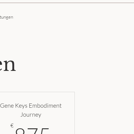
ltungen
en
Gene Keys Embodiment
Journey
€
875€
€