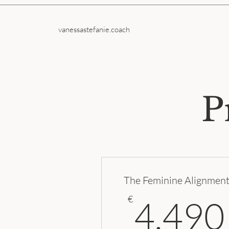
vanessastefanie.coach
P
The Feminine Alignmen
€
4.490