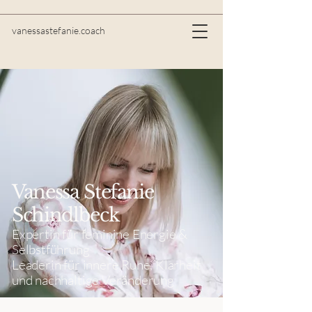
vanessastefanie.coach
Vanessa Stefanie
Schindlbeck
Expertin für feminine Energie &
Selbstführung
Leaderin für innere Ruhe, Klarheit
und nachhaltige Veränderung​