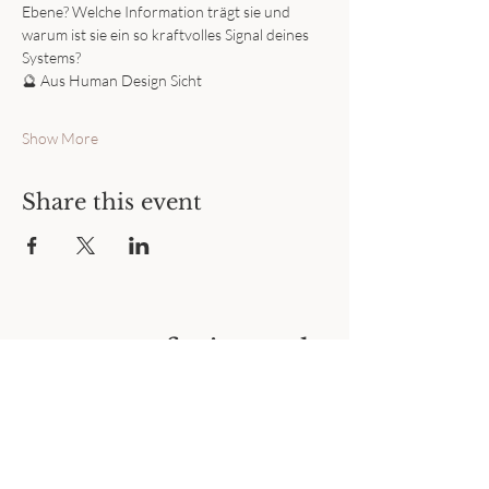
Ebene? Welche Information trägt sie und 
warum ist sie ein so kraftvolles Signal deines 
Systems?
🔮 Aus Human Design Sicht 
Show More
Share this event
vanessastefanie.coach
+49 (0) 173 6337262
info@vanessastefanie.com