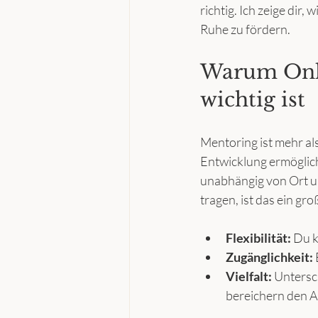
richtig. Ich zeige dir
Ruhe zu fördern.
Warum Onli
wichtig ist
Mentoring ist mehr als
Entwicklung ermöglich
unabhängig von Ort un
tragen, ist das ein gro
Flexibilität:
 Du 
Zugänglichkeit:
Vielfalt:
 Untersc
bereichern den A