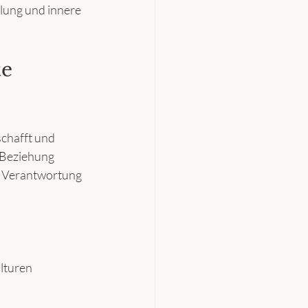
klung und innere 
e 
schafft und 
 Beziehung 
el Verantwortung 
lturen 