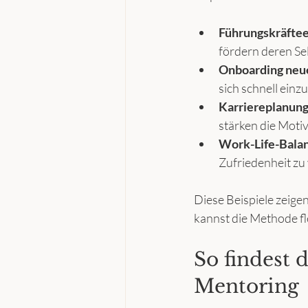
Führungskräfte
fördern deren Se
Onboarding neue
sich schnell einz
Karriereplanung
stärken die Motiv
Work-Life-Bala
Zufriedenheit zu
Diese Beispiele zeigen
kannst die Methode fl
So findest 
Mentoring