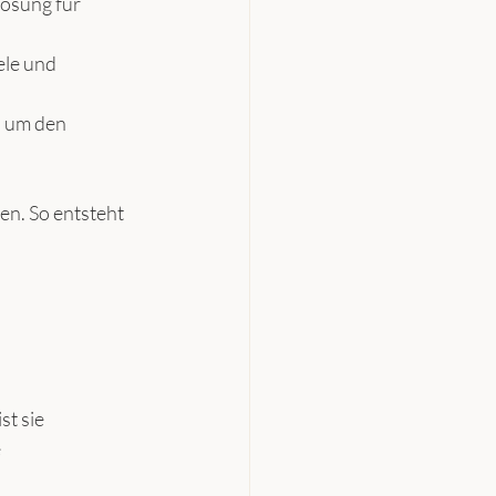
ösung für 
le und 
, um den 
en. So entsteht 
t sie 
 