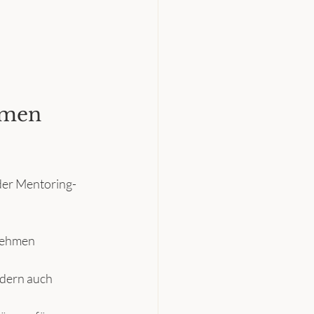
rmen 
 der Mentoring-
nehmen 
ndern auch 