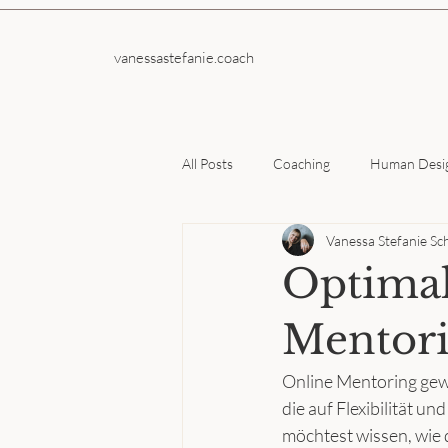
vanessastefanie.coach
All Posts
Coaching
Human Desi
Vanessa Stefanie Sc
Optimal
Mentori
Online Mentoring gew
die auf Flexibilität u
möchtest wissen, wie 