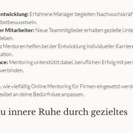
entwicklung:
 Erfahrene Manager begleiten Nachwuchskräfte
lbstbewusstsein.
r Mitarbeiter:
 Neue Teammitglieder erhalten gezielte Unt
uleben.
:
 Mentoren helfen bei der Entwicklung individueller Karrie
ation.
nce:
 Mentoring unterstützt dabei, beruflichen Erfolg mit per
 verbinden.
, wie vielfältig Online Mentoring für Firmen eingesetzt wer
exibel an deine Bedürfnisse anpassen.
du innere Ruhe durch gezieltes 