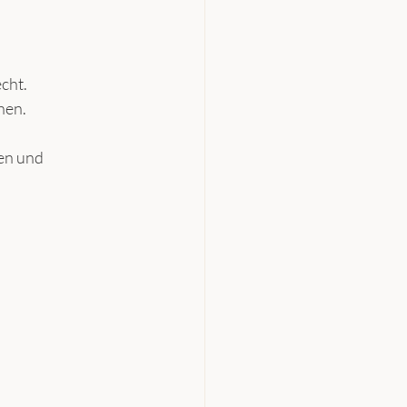
cht.
hen.
en und 