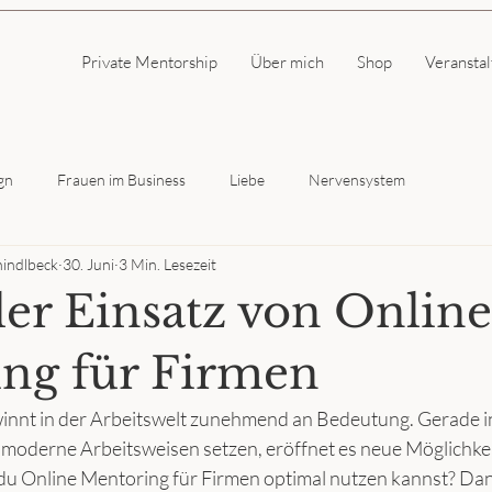
Private Mentorship
Über mich
Shop
Veransta
gn
Frauen im Business
Liebe
Nervensystem
hindlbeck
30. Juni
3 Min. Lesezeit
er Einsatz von Online
ng für Firmen
innt in der Arbeitswelt zunehmend an Bedeutung. Gerade 
nd moderne Arbeitsweisen setzen, eröffnet es neue Möglichke
du Online Mentoring für Firmen optimal nutzen kannst? Dann