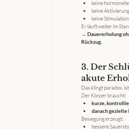
keine hormonelle
keine Aktivierun
keine Stimulatio
Er läuft weiter im Sta
→ Dauererholung ohn
Rückzug.
3. Der Schl
akute Erho
Das klingt paradox, is
Der Körper braucht:
kurze, kontrolli
danach gezielte
Bewegung erzeugt:
bessere Sauersto