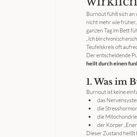
wirklic
Burnout fühlt sich an 
nicht mehr wie früher
ganzen Tag im Bett füh
„Ich bin chronisch ersch
Teufelskreis oft aufre
Der entscheidende Pu
heilt durch einen fu
1. Was im B
Burnout ist keine ein
das Nervensyste
die Stresshormon
die Mitochondrie
der Körper „Ener
Dieser Zustand heißt 