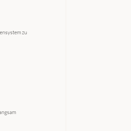
vensystem zu 
angsam 