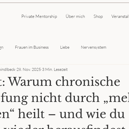
Private Mentorship
Über mich
Shop
Veransta
gn
Frauen im Business
Liebe
Nervensystem
hindlbeck
28. Nov. 2025
3 Min. Lesezeit
: Warum chronische
fung nicht durch „me
n“ heilt – und wie du