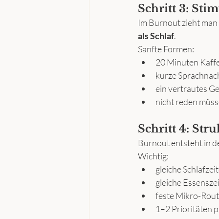
Schritt 3: Stim
Im Burnout zieht man 
als Schlaf
.
Sanfte Formen:
20 Minuten Kaffe
kurze Sprachnac
ein vertrautes G
nicht reden müss
Schritt 4: Stru
Burnout entsteht in de
Wichtig:
gleiche Schlafzei
gleiche Essensze
feste Mikro-Rou
1–2 Prioritäten 