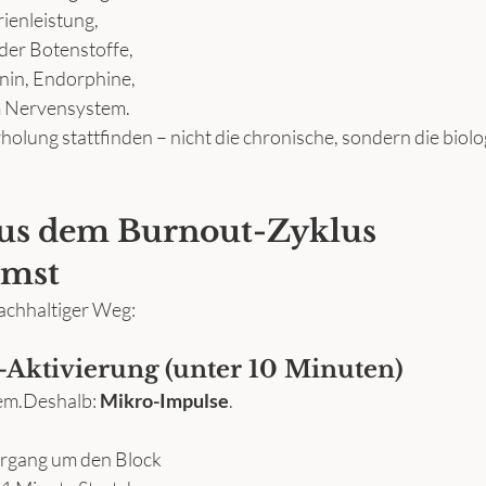
ienleistung,
der Botenstoffe,
nin, Endorphine,
m Nervensystem.
olung stattfinden – nicht die chronische, sondern die biolo
aus dem Burnout-Zyklus 
mst
nachhaltiger Weg:
i-Aktivierung (unter 10 Minuten)
rem.Deshalb: 
Mikro-Impulse
.
ergang um den Block