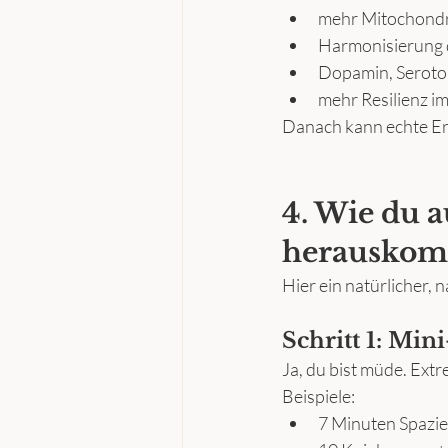
mehr Mitochondr
Harmonisierung 
Dopamin, Seroto
mehr Resilienz i
Danach kann echte Erh
4. Wie du 
herauskom
Hier ein natürlicher, 
Schritt 1: Min
Ja, du bist müde. Ext
Beispiele:
7 Minuten Spazi