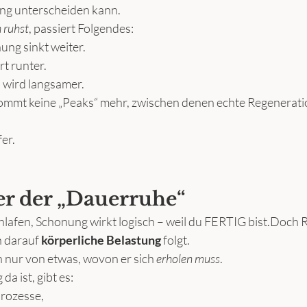
ng unterscheiden kann.
 ruhst
, passiert Folgendes:
ng sinkt weiter.
rt runter.
 wird langsamer.
mmt keine „Peaks“ mehr, zwischen denen echte Regeneratio
er.
er der „Dauerruhe“
lafen, Schonung wirkt logisch – weil du FERTIG bist.Doch 
 darauf 
körperliche Belastung
 folgt.
h nur von etwas, wovon er sich 
erholen muss
.
a ist, gibt es:
rozesse,