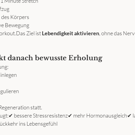
1 Minute Stretch
fzug
n des Körpers
ive Bewegung
rkout.Das Ziel ist 
Lebendigkeit aktivieren
, ohne das Ner
rekt danach bewusste Erholung
ung:
inlegen
gulieren
 Regeneration statt.
ugt:✔ bessere Stressresistenz✔ mehr Hormonausgleich✔ l
ückkehr ins Lebensgefühl