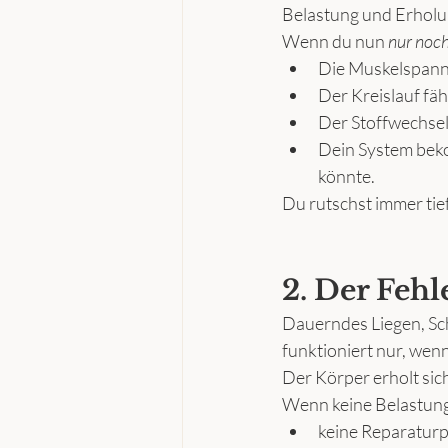
Belastung und Erholu
Wenn du nun 
nur noch
Die Muskelspannu
Der Kreislauf fäh
Der Stoffwechsel
Dein System beko
könnte.
Du rutschst immer tief
2. Der Fehl
Dauerndes Liegen, Sch
funktioniert nur, wenn
Der Körper erholt sic
Wenn keine Belastung d
keine Reparaturp