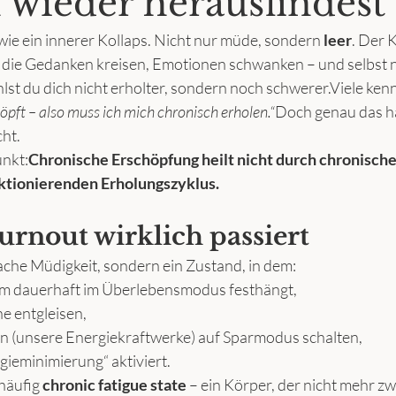
h wieder herausfindest
wie ein innerer Kollaps. Nicht nur müde, sondern 
leer
. Der 
, die Gedanken kreisen, Emotionen schwanken – und selbst 
lst du dich nicht erholter, sondern noch schwerer.Viele ken
öpft – also muss ich mich chronisch erholen.“
Doch genau das hä
cht.
nkt:
Chronische Erschöpfung heilt nicht durch chronische 
nktionierenden Erholungszyklus.
urnout wirklich passiert
fache Müdigkeit, sondern ein Zustand, in dem:
m dauerhaft im Überlebensmodus festhängt,
e entgleisen,
n (unsere Energiekraftwerke) auf Sparmodus schalten,
gieminimierung“ aktiviert.
häufig 
chronic fatigue state
 – ein Körper, der nicht mehr z