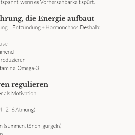
spannt, wenn es Vorhersehbarkeit spürt.
ährung, die Energie aufbaut
ung = Entzündung + Hormonchaos.Deshalb:
müse
mmend
 reduzieren
tamine, Omega-3
ven regulieren
er als Motivation.
. 4–2–6 Atmung)
n
n (summen, tönen, gurgeln)
en