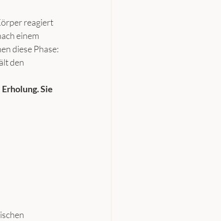
Körper reagiert 
nach einem 
nen diese Phase: 
lt den 
Erholung. Sie 
wischen 