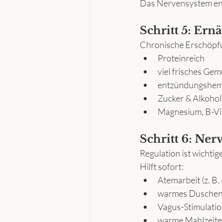
Das Nervensystem ent
Schritt 5: Ern
Chronische Erschöpf
Proteinreich
viel frisches Ge
entzündungshe
Zucker & Alkohol
Magnesium, B-Vi
Schritt 6: Ner
Regulation ist wichtig
Hilft sofort:
Atemarbeit (z. B
warmes Dusche
Vagus-Stimulatio
warme Mahlzeit