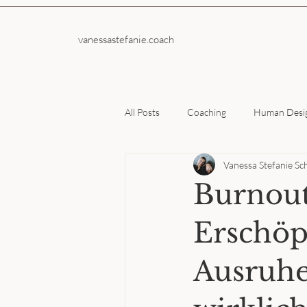
vanessastefanie.coach
All Posts
Coaching
Human Desi
Vanessa Stefanie Sc
Burnout
Erschöp
Ausruhe