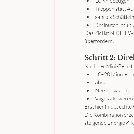
10 Kniebeugen + 
Treppen statt Au
sanftes Schüttel
3 Minuten intuit
Das Ziel ist NICHT Wo
überfordern.
Schritt 2: Di
Nach der Mini-Belast
10–20 Minuten h
atmen
Nervensystem re
Vagus aktivieren
Erst hier findet echte
Die Kombination erze
steigende Energie✔ R