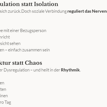
ulation statt Isolation
sich zurück.Doch soziale Verbindung 
reguliert das Nerven
e mit einer Bezugsperson
hricht
esicht sehen
en – einfach zusammen sein
ktur statt Chaos
r Dysregulation – und heilt in der 
Rhythmik
.
ten
iten
tinen
pro Tag